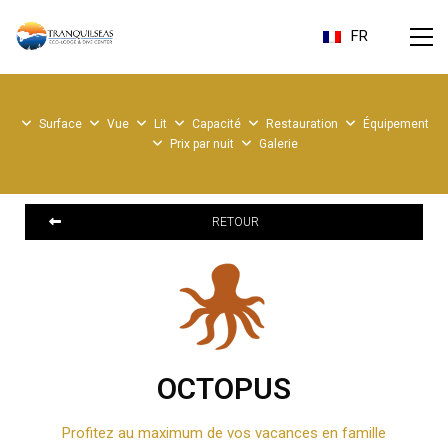
FR
Surface
Vue
Lit
Capacité
Restauration
Équipement
Prix par nuit
Galerie
RETOUR
OCTOPUS
Profitez au maximum de vos vacances en famille